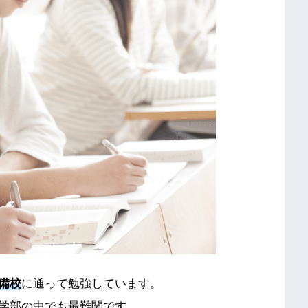
備校
に通って勉強しています。
学部の中でも最難関です。